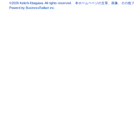
©
2026 Keiichi Kitagawa. All rights reserved. 本ホームページの
Powerd by
BusinessRalliart inc.