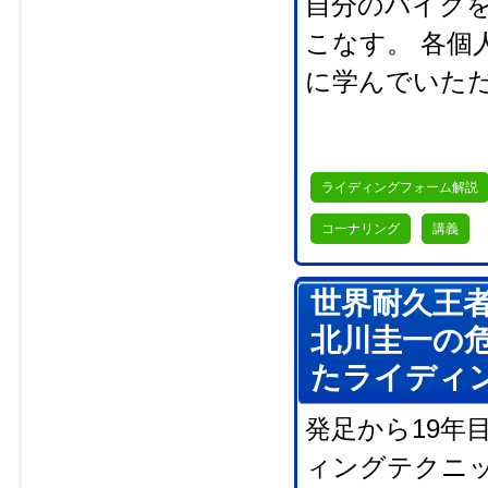
自分のバイク
こなす。 各個
に学んでいた
ライディングフォーム解説
コーナリング
講義
世界耐久王
北川圭一の
たライディ
発足から19年
ィングテクニ