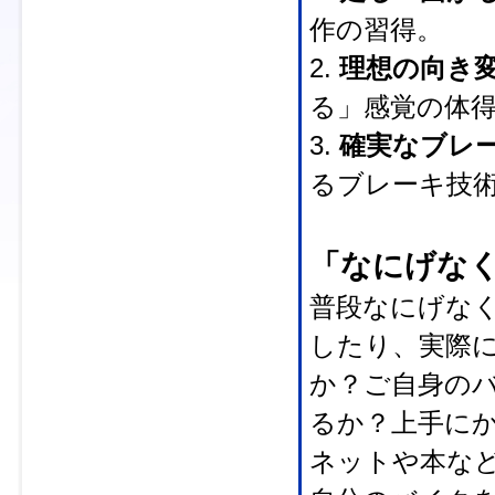
作の習得。
2.
理想の向き
る」感覚の体
3.
確実なブレ
るブレーキ技
「なにげな
普段なにげな
したり、実際
か？ご自身の
るか？上手に
ネットや本な