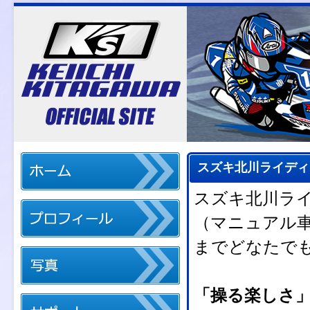
スズキ北川ライディ
スズキ北川ライ
（マニュアル
までどなたで
「操る楽しさ