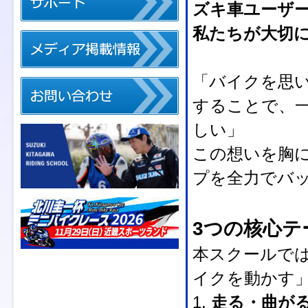
ズキ車ユーザ
私たちが大切
「バイクを思い
することで、
しい」
この想いを胸
プを全力でバ
3つの核心テ
本スクールで
イクを動かす
1.
走る・曲が